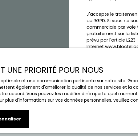
J'accepte le traitem
au RGPD. Si vous ne sou
commerciale par voie t
gratuitement sur la li
prévu par l'article L22
Internet www.bloctel.go
Société Worldline, Servi
EST UNE PRIORITÉ POUR NOUS
Pour en savoir plus su
veuillez consulter notr
ce optimale et une communication pertinente sur notre site. Gr
ettent également d'améliorer la qualité de nos services et la con
tre accord. Vous pouvez les modifier à n'importe quel moment via
r plus d'informations sur vos données personnelles, veuillez co
Re
onnaliser