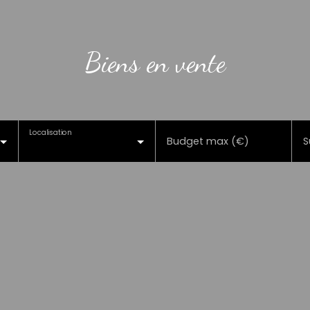
Biens en vente
Localisation
Budget max (€)
S