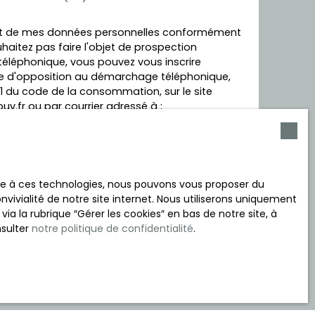
ent de mes données personnelles conformément
haitez pas faire l'objet de prospection
éléphonique, vous pouvez vous inscrire
ste d'opposition au démarchage téléphonique,
3-1 du code de la consommation, sur le site
uv.fr ou par courrier adressé à :
ce Bloctel, CS 61311, 41013 BLOIS CEDEX.
r le traitement de vos données personnelles,
e
politique de confidentialité
.
ace à ces technologies, nous pouvons vous proposer du
vivialité de notre site internet. Nous utiliserons uniquement
 la rubrique ″Gérer les cookies″ en bas de notre site, à
nsulter
notre politique de confidentialité
.
cevoir des annonces