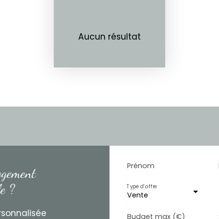
Aucun résultat
Prénom
ogement
le ?
Type d'offre
Vente
rsonnalisée
Budget max (€)