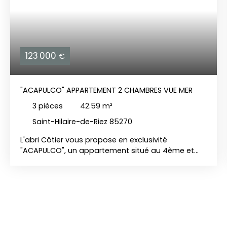
123 000
€
"ACAPULCO" APPARTEMENT 2 CHAMBRES VUE MER
3
pièces
42.59
m²
Saint-Hilaire-de-Riez 85270
L'abri Côtier vous propose en exclusivité
"ACAPULCO", un appartement situé au 4ème et
dernier étage d'une résidence sécurisée. Il se
compose d'une entrée, un séjour / cuisine,
dégagement, deux chambres, une salle d'eau, wc
séparé. Un balcon fermé de 7 m2 exposé SUD -
EST offrant un aperçu sur la mer et la baie de Sion.
Un garage de 13 m2 en sous-sol est disponible en
plus du prix de vente. Vendu meublé - 2 minutes