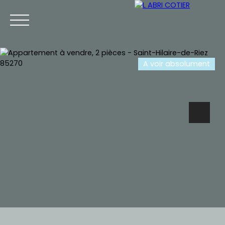
A voir absolument
Accueil
Vendre mon bien
Ventes
Locations
Estimation
+33 2 85 75 92 53