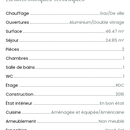
Chauffage
Gaz/De ville
Ouvertures
Aluminium/Double vitrage
Surface
46.47
m²
Séjour
24.85
m²
Pièces
2
Chambres
1
Salle de bains
1
WC
1
Étage
RDC
Construction
2016
État intérieur
En bon état
Cuisine
Aménagée et équipée/Américaine
Ameublement
Non meublé