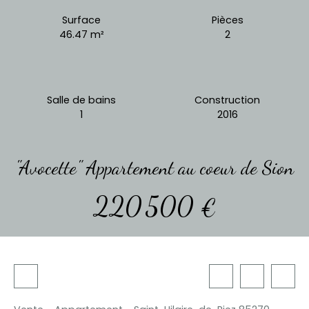
Surface
Pièces
46.47
m²
2
Salle de bains
Construction
1
2016
"Avocette" Appartement au coeur de Sion
220 500
€