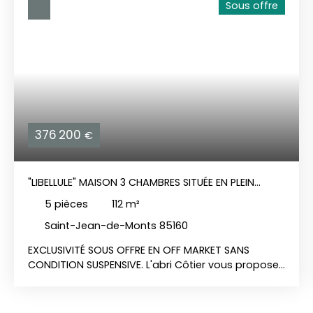
Sous offre
376 200
€
"LIBELLULE" MAISON 3 CHAMBRES SITUÉE EN PLEIN
CENTRE-VILLE
5
pièces
112
m²
Saint-Jean-de-Monts 85160
EXCLUSIVITÉ SOUS OFFRE EN OFF MARKET SANS
CONDITION SUSPENSIVE. L'abri Côtier vous propose
de découvrir en exclusivité " LIBELLULE ", une maison
de plain-pied construite en 2004. Elle se compose
d'une entrée avec placard, un séjour/salon avec