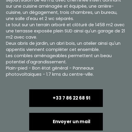
sur une cuisine aménagée et équipée, une arrière-
cuisine, un dégagement, trois chambres, un bureau,
une salle d'eau et 2 wc séparés.
Le tout sur un terrain arboré et clôturé de 1458 m2 avec
une terrasse exposée plein SUD ainsi qu'un garage de 21
m2 avec cave.
Deux abris de jardin, un abri bois, un atelier ainsi qu'un
appentis viennent compléter cet ensemble.
Les combles aménageables permettent un beau
potentiel d'agrandissement.
Plain-pied - Bon état général - Panneaux
photovoltaïques - 1.7 kms du centre-ville.
+33 7 86 22 68 91
Envoyer un mail