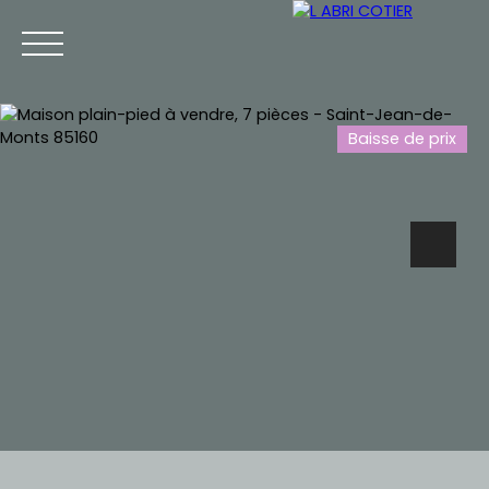
Baisse de prix
Accueil
Vendre mon bien
Ventes
Locations
Estimation
+33 2 85 75 92 53