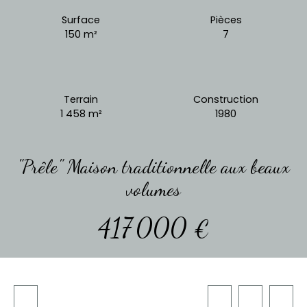
Surface
Pièces
150
m²
7
Terrain
Construction
1 458
m²
1980
"Prêle" Maison traditionnelle aux beaux
volumes
417 000
€